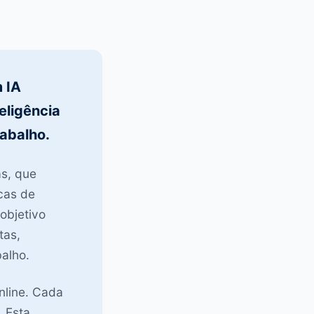
 IA
eligência
rabalho.
s, que
cas de
objetivo
tas,
balho.
nline. Cada
 Esta