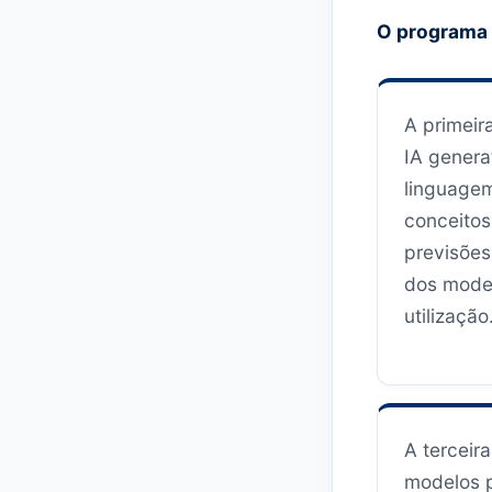
O programa 
A primeir
IA genera
linguage
conceitos
previsões,
dos model
utilização
A terceir
modelos p