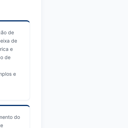
ção de
deixa de
rica e
ão de
mplos e
mento do
te