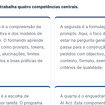
trabalha quatro competências centrais.
a é a compreensão da
A segunda é a formula
tiva e dos modelos de
prompts. Aqui, o foco 
m. O formando aprende
estar na pergunta gené
 como prompts, tokens,
passa para a construç
 alucinações, limites
pedidos com objectivo,
os e boas práticas de
contexto, formato, exe
.
critérios de qualidade.
a é a escolha de
A quarta é o enquadra
or tarefa. O programa
AI Act. Esta componen