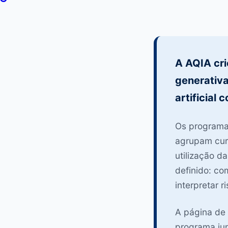
A AQIA cr
generativa
artificial 
Os programa
agrupam curs
utilização d
definido: co
interpretar 
A página de
programa jun