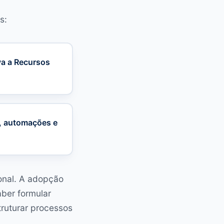
s:
va a Recursos
A, automações e
onal. A adopção
ber formular
struturar processos