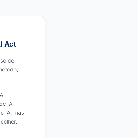
I Act
rso de
 método,
IA
de IA
de IA, mas
scolher,