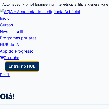
Automação, Prompt Engineering, inteligência artificial generativa e
Início
Cursos
Nivel I, II e III
Programas por área
HUB da IA
App do Progresso
Carrinho
Entrar no HUB
Perfil
Olá!