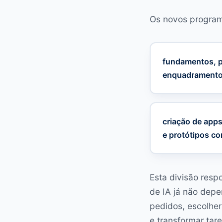
Os novos program
fundamentos, p
enquadramento 
criação de apps
e protótipos co
Esta divisão res
de IA já não dep
pedidos, escolher 
e transformar tar