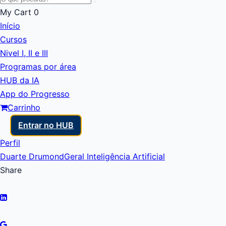
My Cart
0
Início
Cursos
Nivel I, II e III
Programas por área
HUB da IA
App do Progresso
Carrinho
Entrar no HUB
Perfil
Duarte Drumond
Geral Inteligência Artificial
Share