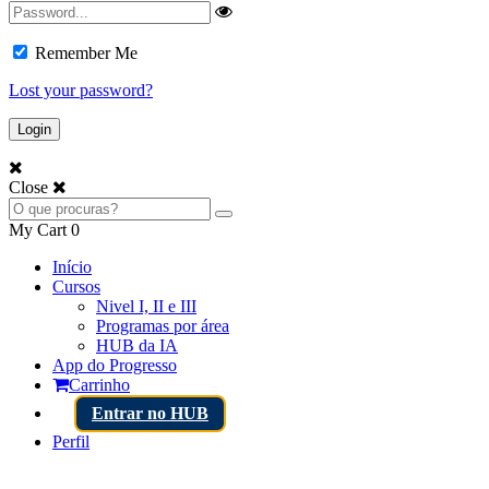
Remember Me
Lost your password?
Close
My Cart
0
Início
Cursos
Nivel I, II e III
Programas por área
HUB da IA
App do Progresso
Carrinho
Entrar no HUB
Perfil