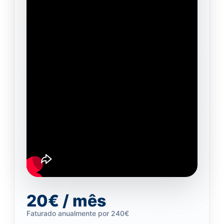
20€ / mês
Faturado anualmente por 240€