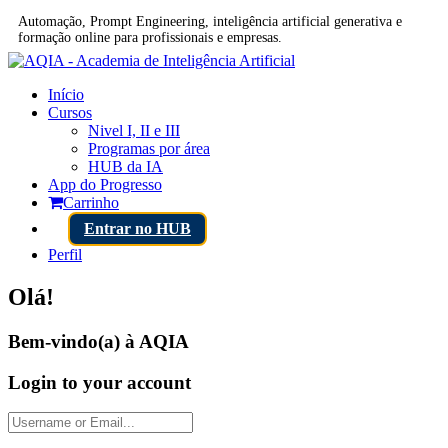
Automação, Prompt Engineering, inteligência artificial generativa e
formação online para profissionais e empresas.
Início
Cursos
Nivel I, II e III
Programas por área
HUB da IA
App do Progresso
Carrinho
Entrar no HUB
Perfil
Olá!
Bem-vindo(a) à AQIA
Login to your account