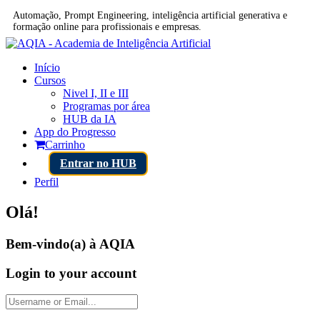
Automação, Prompt Engineering, inteligência artificial generativa e
formação online para profissionais e empresas.
Início
Cursos
Nivel I, II e III
Programas por área
HUB da IA
App do Progresso
Carrinho
Entrar no HUB
Perfil
Olá!
Bem-vindo(a) à AQIA
Login to your account