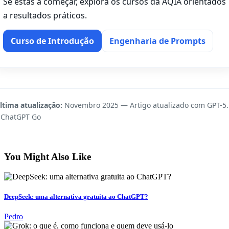
Se estás a começar, explora os cursos da AQIA orientados
a resultados práticos.
Curso de Introdução
Engenharia de Prompts
ltima atualização:
Novembro 2025 — Artigo atualizado com GPT-5.
 ChatGPT Go
You Might Also Like
DeepSeek: uma alternativa gratuita ao ChatGPT?
Pedro