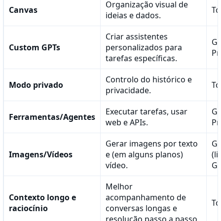
Organização visual de
Canvas
To
ideias e dados.
Criar assistentes
Go
Custom GPTs
personalizados para
Pr
tarefas específicas.
Controlo do histórico e
Modo privado
To
privacidade.
Executar tarefas, usar
Go
Ferramentas/Agentes
web e APIs.
Pr
Gerar imagens por texto
Gr
Imagens/Vídeos
e (em alguns planos)
(l
vídeo.
Go
Melhor
Contexto longo e
acompanhamento de
To
raciocínio
conversas longas e
resolução passo a passo.