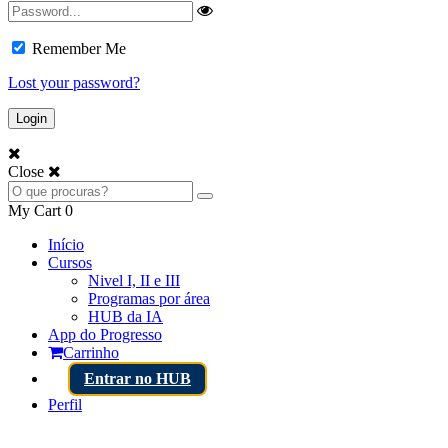
Remember Me
Lost your password?
Close
My Cart
0
Início
Cursos
Nivel I, II e III
Programas por área
HUB da IA
App do Progresso
Carrinho
Entrar no HUB
Perfil