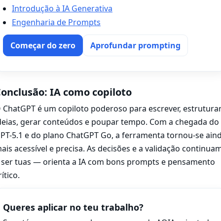
Introdução à IA Generativa
Engenharia de Prompts
Começar do zero
Aprofundar prompting
onclusão: IA como copiloto
 ChatGPT é um copiloto poderoso para escrever, estrutura
deias, gerar conteúdos e poupar tempo. Com a chegada do
PT-5.1 e do plano ChatGPT Go, a ferramenta tornou-se ain
ais acessível e precisa. As decisões e a validação continua
 ser tuas — orienta a IA com bons prompts e pensamento
rítico.
Queres aplicar no teu trabalho?