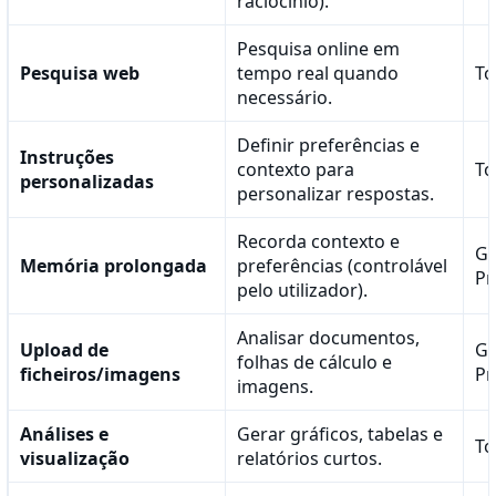
raciocínio).
Pesquisa online em
Pesquisa web
tempo real quando
To
necessário.
Definir preferências e
Instruções
contexto para
To
personalizadas
personalizar respostas.
Recorda contexto e
Go
Memória prolongada
preferências (controlável
Pr
pelo utilizador).
Analisar documentos,
Upload de
Go
folhas de cálculo e
ficheiros/imagens
Pr
imagens.
Análises e
Gerar gráficos, tabelas e
To
visualização
relatórios curtos.