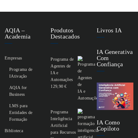
AQIA –
Produtos
Livros IA
Academia
Destacados
IA Generativa
Com
Empresas
Programa de
Confiança
Agentes de
Programa de
IA e
IAtivação
Automações
129,90
€
AQIA for
Business
LMS para
Programa
Entidades de
Inteligência
Formação
IA Como
Artificial
Copiloto
Biblioteca
para Recursos