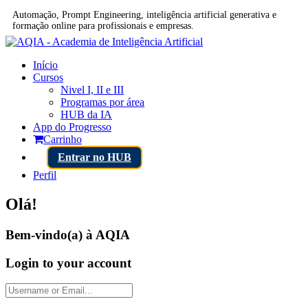
Automação, Prompt Engineering, inteligência artificial generativa e
formação online para profissionais e empresas.
Início
Cursos
Nivel I, II e III
Programas por área
HUB da IA
App do Progresso
Carrinho
Entrar no HUB
Perfil
Olá!
Bem-vindo(a) à AQIA
Login to your account