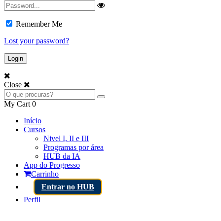
Remember Me
Lost your password?
Close
My Cart
0
Início
Cursos
Nivel I, II e III
Programas por área
HUB da IA
App do Progresso
Carrinho
Entrar no HUB
Perfil