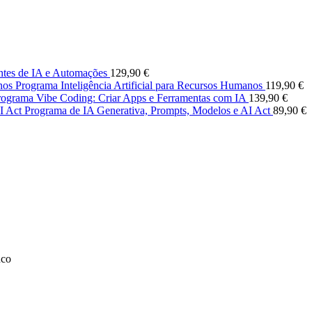
tes de IA e Automações
129,90
€
Programa Inteligência Artificial para Recursos Humanos
119,90
€
rograma Vibe Coding: Criar Apps e Ferramentas com IA
139,90
€
Programa de IA Generativa, Prompts, Modelos e AI Act
89,90
€