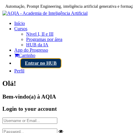
Automação, Prompt Engineering, inteligência artificial generativa e formaçã
Início
Cursos
Nivel I, II e III
Programas por área
HUB da IA
App do Progresso
Carrinho
Entrar no HUB
Perfil
Olá!
Bem-vindo(a) à AQIA
Login to your account