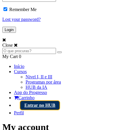
Remember Me
Lost your password?
Close
My Cart
0
Início
Cursos
Nivel I, II e III
Programas por área
HUB da IA
App do Progresso
Carrinho
Entrar no HUB
Perfil
My account