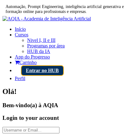
Automação, Prompt Engineering, inteligência artificial generativa e
formação online para profissionais e empresas.
Início
Cursos
Nivel I, II e III
Programas por área
HUB da IA
App do Progresso
Carrinho
Entrar no HUB
Perfil
Olá!
Bem-vindo(a) à AQIA
Login to your account