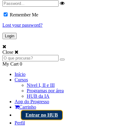
Remember Me
Lost your password?
Close
My Cart
0
Início
Cursos
Nivel I, II e III
Programas por área
HUB da IA
App do Progresso
Carrinho
Entrar no HUB
Perfil